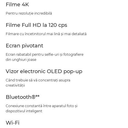
Filme 4K
Pentru rezoluţie incredibilă
Filme Full HD la 120 cps
Filmare cu încetinitorul mai lină şi mai detaliată
Ecran pivotant
Ecran rabatabil pentru selfie-uri şi fotografiere
din unghiuri joase
Vizor electronic OLED pop-up
Când trebuie să vă concentraţi asupra
creativităţii
Bluetooth®**
Conexiune constantă între aparatul foto şi
dispozitivul inteligent
Wi-Fi