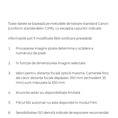
Toate datele se bazează pe metodele de testare standard Canon
(conform standardelor CIPA), cu excepţia cazurilor indicate.
Informaţiile pot fi modificate fără notificare prealabilă.
Procesarea imaginii poate determina o scădere a
numărului de pixeli.
În funcţie de dimensiunea imaginii selectate.
Valori pentru distanţa focală optică maximă. Camerele foto
ale căror distanţe focale depăşesc 350 mm (echivalent 35
mm) sunt măsurate la 350 mm.
Anumite setări au disponibilitate limitată.
Filtrul ND automat nu este disponibil în modul Film.
Sensibilitatea ISO denotă indicele de expunere recomandat