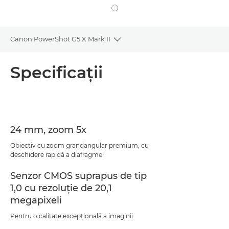
Canon PowerShot G5 X Mark II
Toggle breadcrumbs
Prezentare generală
Specificaţii
Specificaţii
24 mm, zoom 5x
Obiectiv cu zoom grandangular premium, cu
deschidere rapidă a diafragmei
Senzor CMOS suprapus de tip
1,0 cu rezoluţie de 20,1
megapixeli
Pentru o calitate excepţională a imaginii