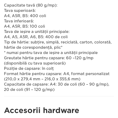
Capacitate tavă (80 g/mp):
Tava superioară:
A4, A5R, B5: 400 coli
Tava inferioară:
A4, A5R, B5: 100 coli
Tava de ieşire a unităţii principale:
A4, A5, A5R, A6, B5: 400 de coli
Tip de hârtie: subţire, simplă, reciclată, carton, colorată,
hârtie de corespondenţă, plic*
* numai pentru tava de ieşire a unităţii principale
Greutate hârtie pentru capsare: 60 –120 g/mp
(disponibilă cu tava superioară)
Poziţie de capsare: în colţ
Format hârtie pentru capsare: A4, format personalizat
(210,0 x 279,4 mm – 216,0 x 355,6 mm)
Capacitate de capsare: A4: 30 de coli (60 – 90 g/mp),
20 de coli (91 – 120 g/mp)
Accesorii hardware