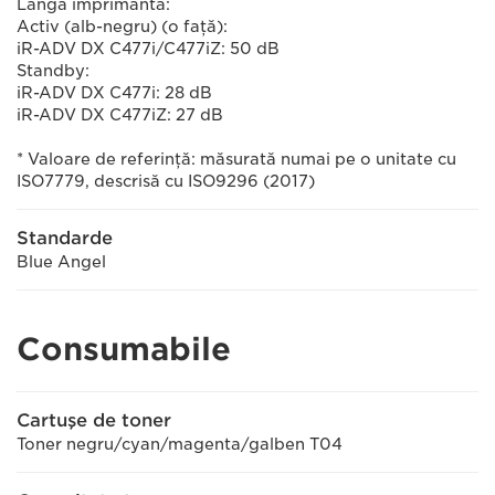
Lângă imprimantă:
Activ (alb-negru) (o faţă):
iR-ADV DX C477i/C477iZ: 50 dB
Standby:
iR-ADV DX C477i: 28 dB
iR-ADV DX C477iZ: 27 dB
* Valoare de referinţă: măsurată numai pe o unitate cu
ISO7779, descrisă cu ISO9296 (2017)
Standarde
Blue Angel
Consumabile
Cartuşe de toner
Toner negru/cyan/magenta/galben T04