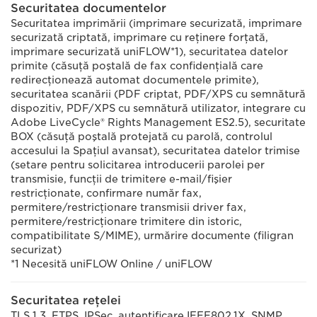
Securitatea documentelor
Securitatea imprimării (imprimare securizată, imprimare
securizată criptată, imprimare cu reţinere forţată,
imprimare securizată uniFLOW*1), securitatea datelor
primite (căsuţă poştală de fax confidenţială care
redirecţionează automat documentele primite),
securitatea scanării (PDF criptat, PDF/XPS cu semnătură
dispozitiv, PDF/XPS cu semnătură utilizator, integrare cu
Adobe LiveCycle® Rights Management ES2.5), securitate
BOX (căsuţă poştală protejată cu parolă, controlul
accesului la Spaţiul avansat), securitatea datelor trimise
(setare pentru solicitarea introducerii parolei per
transmisie, funcţii de trimitere e-mail/fişier
restricţionate, confirmare număr fax,
permitere/restricţionare transmisii driver fax,
permitere/restricţionare trimitere din istoric,
compatibilitate S/MIME), urmărire documente (filigran
securizat)
*1 Necesită uniFLOW Online / uniFLOW
Securitatea reţelei
TLS 1.3, FTPS, IPSec, autentificare IEEE802.1X, SNMP