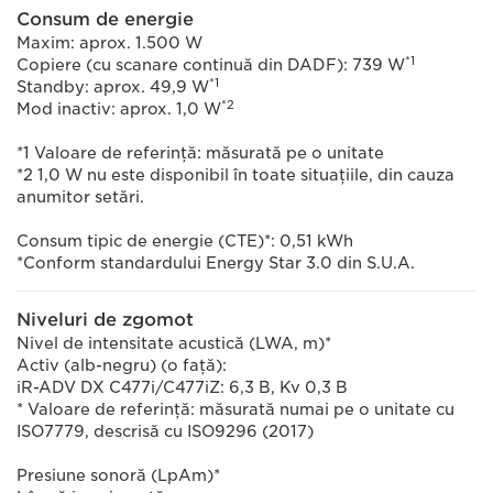
Consum de energie
Maxim: aprox. 1.500 W
*1
Copiere (cu scanare continuă din DADF): 739 W
*1
Standby: aprox. 49,9 W
*2
Mod inactiv: aprox. 1,0 W
*1 Valoare de referinţă: măsurată pe o unitate
*2 1,0 W nu este disponibil în toate situaţiile, din cauza
anumitor setări.
Consum tipic de energie (CTE)*: 0,51 kWh
*Conform standardului Energy Star 3.0 din S.U.A.
Niveluri de zgomot
Nivel de intensitate acustică (LWA, m)*
Activ (alb-negru) (o faţă):
iR-ADV DX C477i/C477iZ: 6,3 B, Kv 0,3 B
* Valoare de referinţă: măsurată numai pe o unitate cu
ISO7779, descrisă cu ISO9296 (2017)
Presiune sonoră (LpAm)*