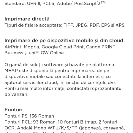
®
®
TM
Standard: UFR II, PCL6, Adobe
PostScript
3
Imprimare directă
Tipuri de fişiere acceptate: TIFF, JPEG, PDF, EPS şi XPS
Imprimare de pe dispozitive mobile şi din cloud
AirPrint, Mopria, Google Cloud Print, Canon PRINT
Business şi uniFLOW Online
O gamă de soluţii software şi bazate pe platforma
MEAP este disponibilă pentru imprimarea de pe
dispozitive mobile sau conectate la internet şi cu
ajutorul serviciilor cloud, în funcţie de cerinţele dvs.
Pentru mai multe informaţii, contactaţi reprezentantul
de vânzări.
Fonturi
Fonturi PS: 136 Roman
Fonturi PCL: 93 Roman, 10 fonturi Bitmap, 2 fonturi
OCR, Andalé Mono WT J/K/S/T*1 (japoneză, coreeană,