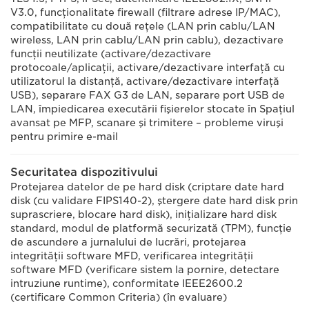
V3.0, funcţionalitate firewall (filtrare adrese IP/MAC),
compatibilitate cu două reţele (LAN prin cablu/LAN
wireless, LAN prin cablu/LAN prin cablu), dezactivare
funcţii neutilizate (activare/dezactivare
protocoale/aplicaţii, activare/dezactivare interfaţă cu
utilizatorul la distanţă, activare/dezactivare interfaţă
USB), separare FAX G3 de LAN, separare port USB de
LAN, împiedicarea executării fişierelor stocate în Spaţiul
avansat pe MFP, scanare şi trimitere – probleme viruşi
pentru primire e-mail
Securitatea dispozitivului
Protejarea datelor de pe hard disk (criptare date hard
disk (cu validare FIPS140-2), ştergere date hard disk prin
suprascriere, blocare hard disk), iniţializare hard disk
standard, modul de platformă securizată (TPM), funcţie
de ascundere a jurnalului de lucrări, protejarea
integrităţii software MFD, verificarea integrităţii
software MFD (verificare sistem la pornire, detectare
intruziune runtime), conformitate IEEE2600.2
(certificare Common Criteria) (în evaluare)