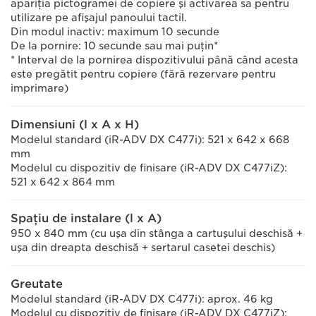
apariţia pictogramei de copiere şi activarea sa pentru
utilizare pe afişajul panoului tactil.
Din modul inactiv: maximum 10 secunde
De la pornire: 10 secunde sau mai puţin*
* Interval de la pornirea dispozitivului până când acesta
este pregătit pentru copiere (fără rezervare pentru
imprimare)
Dimensiuni (l x A x H)
Modelul standard (iR-ADV DX C477i): 521 x 642 x 668
mm
Modelul cu dispozitiv de finisare (iR-ADV DX C477iZ):
521 x 642 x 864 mm
Spaţiu de instalare (l x A)
950 x 840 mm (cu uşa din stânga a cartuşului deschisă +
uşa din dreapta deschisă + sertarul casetei deschis)
Greutate
Modelul standard (iR-ADV DX C477i): aprox. 46 kg
Modelul cu dispozitiv de finisare (iR-ADV DX C477iZ):