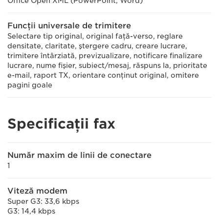
Office Open XML (PowerPoint, Word)
Funcţii universale de trimitere
Selectare tip original, original faţă-verso, reglare
densitate, claritate, ştergere cadru, creare lucrare,
trimitere întârziată, previzualizare, notificare finalizare
lucrare, nume fişier, subiect/mesaj, răspuns la, prioritate
e-mail, raport TX, orientare conţinut original, omitere
pagini goale
Specificaţii fax
Număr maxim de linii de conectare
1
Viteză modem
Super G3: 33,6 kbps
G3: 14,4 kbps