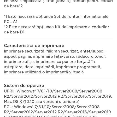
chineză simplificată şi tradiţională), fonturi pentru coduri
de bare*2
*1 Este necesară opţiunea Set de fonturi internaţionale
PCL A1.
*2 Este necesară opţiunea Kit de imprimare a codurilor
de bare D1.
Caracteristici de imprimare
Imprimare securizată, filigran securizat, antet/subsol,
aspect pagină, imprimare faţă-verso, reducere toner,
imprimare afişe, imprimare cu punere forţată în
aşteptare, data imprimării, imprimare programată,
imprimare utilizând o imprimantă virtuală
Sistem de operare
UFRII: Windows® 7/8.1/10/Server2008/Server2008
R2/Server2012/Server2012 R2/Server2016/Server2019,
Mac OS X (10.10 sau versiuni ulterioare)
PCL: Windows® 7/8.1/10/Server2008/Server2008
R2/Server2012/Server2012 R2/Server2016/Server2019