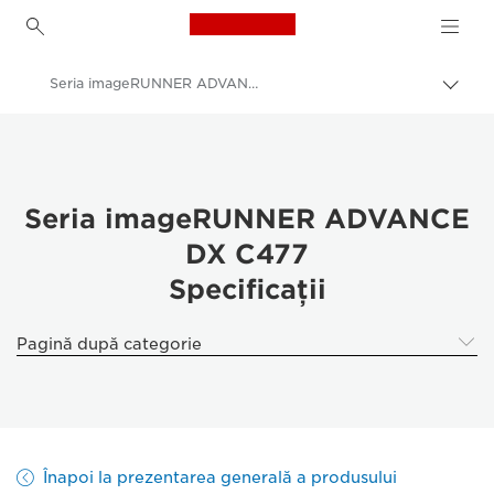
Canon Logo, back to h
Seria imageRUNNER ADVANCE DX C477 – Specificaţii
Comu
căi
Canon
de
navi
Soluţii şi servicii
Produse pentru companii
Seria imageRUNNER ADVANCE
DX C477
Imprimante şi faxuri pentru companii
Specificaţii
Imprimante multifuncţionale
Imprimante color multifuncţionale
Pagină după categorie
Seria imageRUNNER ADVANCE DX C477
Înapoi la prezentarea generală a produsului