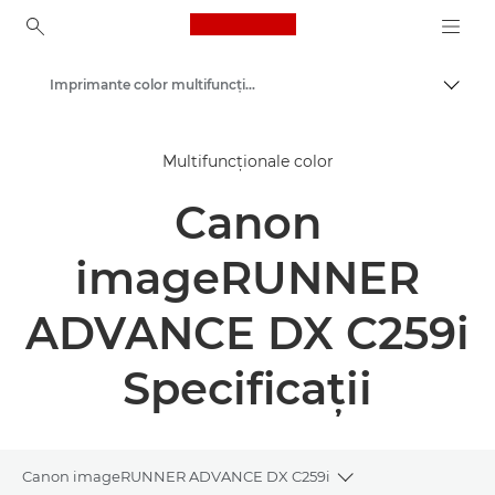
Canon Logo, back to ho
Imprimante color multifuncţionale
Comut
Canon
Multifuncţionale color
Soluţii şi servicii
Canon
Produse pentru companii
Imprimante şi faxuri pentru companii
imageRUNNER
Imprimante multifuncţionale
ADVANCE DX C259i
Specificaţii
Canon imageRUNNER ADVANCE DX C259i
Toggle breadcrum