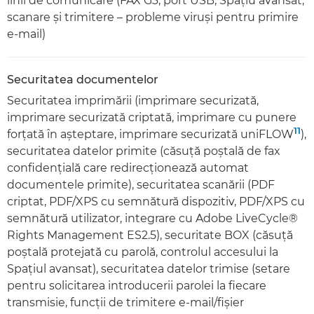
linii de comunicare (FAX G3, port USB, Spaţiu avansat,
scanare şi trimitere – probleme viruşi pentru primire
e-mail)
Securitatea documentelor
Securitatea imprimării (imprimare securizată,
imprimare securizată criptată, imprimare cu punere
11
forţată în aşteptare, imprimare securizată uniFLOW
),
securitatea datelor primite (căsuţă poştală de fax
confidenţială care redirecţionează automat
documentele primite), securitatea scanării (PDF
criptat, PDF/XPS cu semnătură dispozitiv, PDF/XPS cu
semnătură utilizator, integrare cu Adobe LiveCycle®
Rights Management ES2.5), securitate BOX (căsuţă
poştală protejată cu parolă, controlul accesului la
Spaţiul avansat), securitatea datelor trimise (setare
pentru solicitarea introducerii parolei la fiecare
transmisie, funcţii de trimitere e-mail/fişier