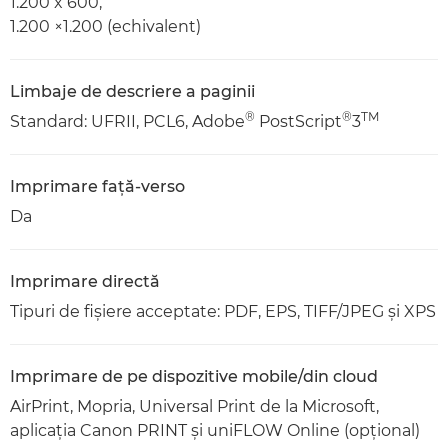
1.200 x 600,
1.200 ×1.200 (echivalent)
Limbaje de descriere a paginii
®
®
TM
Standard: UFRII, PCL6, Adobe
PostScript
3
Imprimare faţă-verso
Da
Imprimare directă
Tipuri de fişiere acceptate: PDF, EPS, TIFF/JPEG şi XPS
Imprimare de pe dispozitive mobile/din cloud
AirPrint, Mopria, Universal Print de la Microsoft,
aplicaţia Canon PRINT şi uniFLOW Online (opţional)