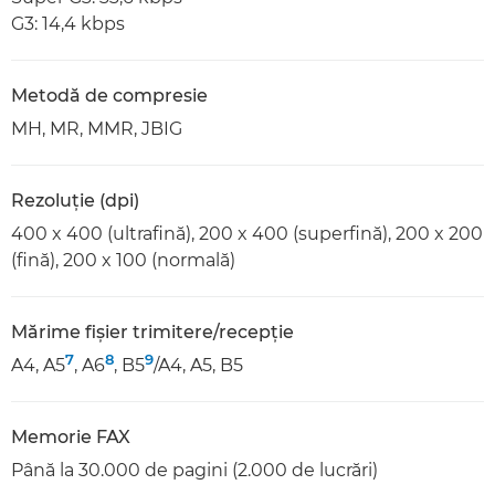
G3: 14,4 kbps
Metodă de compresie
MH, MR, MMR, JBIG
Rezoluţie (dpi)
400 x 400 (ultrafină), 200 x 400 (superfină), 200 x 200
(fină), 200 x 100 (normală)
Mărime fișier trimitere/recepție
7
8
9
A4, A5
, A6
, B5
/A4, A5, B5
Memorie FAX
Până la 30.000 de pagini (2.000 de lucrări)