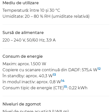
Mediu de utilizare
Temperatură: între 10 şi 30 ºC
Umiditate: 20 – 80 % RH (umiditate relativă)
Sursă de alimentare
220 – 240 V, 50/60 Hz, 3,9 A
Consum de energie
Maxim: aprox. 1.500 W
12
Copiere cu scanare continuă din DADF: 575,4 W
13
În standby: aprox. 40,3 W
14
în modul inactiv: aprox. 0,8 W
15
Consum tipic de energie (CTE)
: 0,22 kWh
Niveluri de zgomot
Nivel de putere acustică (LWA,m)