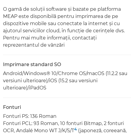
O gamă de soluţii software şi bazate pe platforma
MEAP este disponibilă pentru imprimarea de pe
dispozitive mobile sau conectate la internet şi cu
ajutorul serviciilor cloud, în funcţie de cerinţele dvs.
Pentru mai multe informaţii, contactaţi
reprezentantul de vânzări
Imprimare standard SO
Android/Windows® 10/Chrome OS/macOS (11.2.2 sau
versiuni ulterioare)/iOS (15.2 sau versiuni
ulterioare)/iPadOS
Fonturi
Fonturi PS: 136 Roman
Fonturi PCL: 93 Roman, 10 fonturi Bitmap, 2 fonturi
4
OCR, Andalé Mono WT J/K/S/T
(japoneză, coreeană,