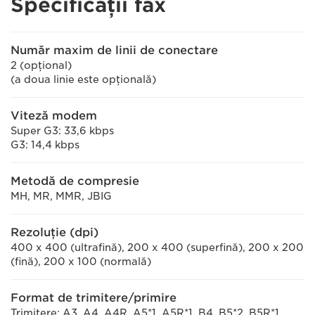
Specificaţii fax
Număr maxim de linii de conectare
2 (opţional)
(a doua linie este opţională)
Viteză modem
Super G3: 33,6 kbps
G3: 14,4 kbps
Metodă de compresie
MH, MR, MMR, JBIG
Rezoluţie (dpi)
400 x 400 (ultrafină), 200 x 400 (superfină), 200 x 200
(fină), 200 x 100 (normală)
Format de trimitere/primire
Trimitere: A3, A4, A4R, A5*1, A5R*1, B4, B5*2, B5R*1