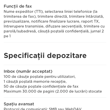
Funcţii de fax
Nume expeditor (TTI), selectarea liniei telefonice (la
trimiterea de fax), trimitere directă, trimitere întârziată,
previzualizare, notificare finalizare lucrare, raport TX,
întrerupere transmisie, difuzare secvenţială, trimitere cu
parolă/subadresă, căsuţă poştală confidenţială, jurnal 2
pe 1
Specificaţii depozitare
Inbox (număr acceptat)
100 de căsuţe poştale pentru utilizatori,
1 căsuţă poştală memorie recepţie,
50 de căsuţe poştale confidenţiale de fax
Maximum 30.000 de pagini (2.000 de lucrări) stocate
Spaţiu avansat
Protocol de comunicaţii: SMB sau WebDAV