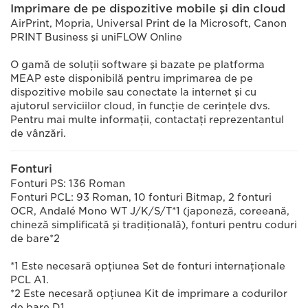
Imprimare de pe dispozitive mobile şi din cloud
AirPrint, Mopria, Universal Print de la Microsoft, Canon
PRINT Business şi uniFLOW Online
O gamă de soluţii software şi bazate pe platforma
MEAP este disponibilă pentru imprimarea de pe
dispozitive mobile sau conectate la internet şi cu
ajutorul serviciilor cloud, în funcţie de cerinţele dvs.
Pentru mai multe informaţii, contactaţi reprezentantul
de vânzări.
Fonturi
Fonturi PS: 136 Roman
Fonturi PCL: 93 Roman, 10 fonturi Bitmap, 2 fonturi
OCR, Andalé Mono WT J/K/S/T*1 (japoneză, coreeană,
chineză simplificată şi tradiţională), fonturi pentru coduri
de bare*2
*1 Este necesară opţiunea Set de fonturi internaţionale
PCL A1.
*2 Este necesară opţiunea Kit de imprimare a codurilor
de bare D1.