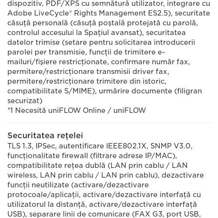
dispozitiv, PDF/XPS cu semnătură utilizator, integrare cu
Adobe LiveCycle® Rights Management ES2.5), securitate
căsuţă personală (căsuţă poştală protejată cu parolă,
controlul accesului la Spaţiul avansat), securitatea
datelor trimise (setare pentru solicitarea introducerii
parolei per transmisie, funcţii de trimitere e-
mailuri/fişiere restricţionate, confirmare număr fax,
permitere/restricţionare transmisii driver fax,
permitere/restricţionare trimitere din istoric,
compatibilitate S/MIME), urmărire documente (filigran
securizat)
*1 Necesită uniFLOW Online / uniFLOW
Securitatea reţelei
TLS 1.3, IPSec, autentificare IEEE802.1X, SNMP V3.0,
funcţionalitate firewall (filtrare adrese IP/MAC),
compatibilitate reţea dublă (LAN prin cablu / LAN
wireless, LAN prin cablu / LAN prin cablu), dezactivare
funcţii neutilizate (activare/dezactivare
protocoale/aplicaţii, activare/dezactivare interfaţă cu
utilizatorul la distanţă, activare/dezactivare interfaţă
USB), separare linii de comunicare (FAX G3, port USB,