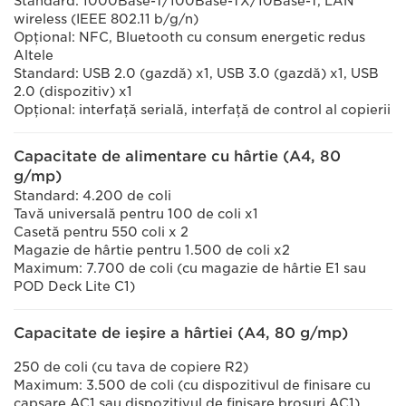
Standard: 1000Base-T/100Base-TX/10Base-T, LAN
wireless (IEEE 802.11 b/g/n)
Opţional: NFC, Bluetooth cu consum energetic redus
Altele
Standard: USB 2.0 (gazdă) x1, USB 3.0 (gazdă) x1, USB
2.0 (dispozitiv) x1
Opţional: interfaţă serială, interfaţă de control al copierii
Capacitate de alimentare cu hârtie (A4, 80
g/mp)
Standard: 4.200 de coli
Tavă universală pentru 100 de coli x1
Casetă pentru 550 coli x 2
Magazie de hârtie pentru 1.500 de coli x2
Maximum: 7.700 de coli (cu magazie de hârtie E1 sau
POD Deck Lite C1)
Capacitate de ieşire a hârtiei (A4, 80 g/mp)
250 de coli (cu tava de copiere R2)
Maximum: 3.500 de coli (cu dispozitivul de finisare cu
capsare AC1 sau dispozitivul de finisare broşuri AC1)