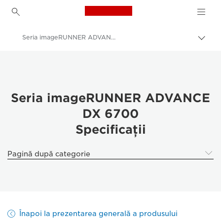
Canon Logo, back to h
Seria imageRUNNER ADVANCE DX 6700 – Specificaţii
Comu
căi
Canon
de
navi
Soluţii şi servicii
Produse pentru companii
Seria imageRUNNER ADVANCE
DX 6700
Imprimante şi faxuri pentru companii
Specificaţii
Imprimante multifuncţionale
Imprimante multifuncţionale alb-negru
Pagină după categorie
Seria imageRUNNER ADVANCE DX 6700
Înapoi la prezentarea generală a produsului