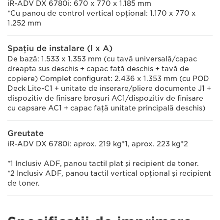
iR-ADV DX 6780i: 670 x 770 x 1.185 mm
*Cu panou de control vertical opţional: 1.170 x 770 x
1.252 mm
Spaţiu de instalare (l x A)
De bază: 1.533 x 1.353 mm (cu tavă universală/capac
dreapta sus deschis + capac faţă deschis + tavă de
copiere) Complet configurat: 2.436 x 1.353 mm (cu POD
Deck Lite-C1 + unitate de inserare/pliere documente J1 +
dispozitiv de finisare broşuri AC1/dispozitiv de finisare
cu capsare AC1 + capac faţă unitate principală deschis)
Greutate
iR-ADV DX 6780i: aprox. 219 kg*1, aprox. 223 kg*2
*1 Inclusiv ADF, panou tactil plat şi recipient de toner.
*2 Inclusiv ADF, panou tactil vertical opţional şi recipient
de toner.