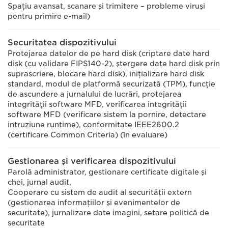
Spaţiu avansat, scanare şi trimitere – probleme viruşi
pentru primire e-mail)
Securitatea dispozitivului
Protejarea datelor de pe hard disk (criptare date hard
disk (cu validare FIPS140-2), ştergere date hard disk prin
suprascriere, blocare hard disk), iniţializare hard disk
standard, modul de platformă securizată (TPM), funcţie
de ascundere a jurnalului de lucrări, protejarea
integrităţii software MFD, verificarea integrităţii
software MFD (verificare sistem la pornire, detectare
intruziune runtime), conformitate IEEE2600.2
(certificare Common Criteria) (în evaluare)
Gestionarea şi verificarea dispozitivului
Parolă administrator, gestionare certificate digitale şi
chei, jurnal audit,
Cooperare cu sistem de audit al securităţii extern
(gestionarea informaţiilor şi evenimentelor de
securitate), jurnalizare date imagini, setare politică de
securitate