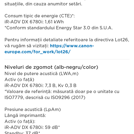
situaţiile, din cauza anumitor setări.
Consum tipic de energie (CTE)*:
iR-ADV DX 6780i: 1,61 kWh
*Conform standardului Energy Star 3.0 din S.U.A.
Pentru informaţii detaliate referitoare la directiva Lot26,
vă rugăm să vizitaţi:
https://www.canon-
europe.com/for_work/lot26/
Niveluri de zgomot (alb-negru/color)
Nivel de putere acustică (LWA,m)
Activ (o faţă)
iR-ADV DX 6780i: 7,3 B, Kv 0,3 B
*Valoare de referinţă: măsurată doar pe o unitate cu
ISO7779, descrisă cu ISO9296 (2017)
Presiune acustică (LpAm)
Lângă imprimantă:
Activ (o faţă):
iR-ADV DX 6780i: 59 dB*
Standby: 37 dB*