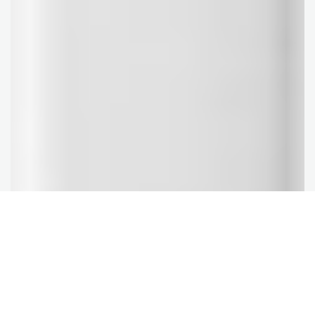
Specificaţiile produsului
22 ppm
Imprimare A4 alb-negru rapidă