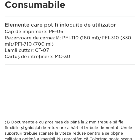
Consumabile
Elemente care pot fi înlocuite de utilizator
Cap de imprimare: PF-06
Rezervoare de cerneală: PFI-110 (160 ml)/PFI-310 (330
ml)/PFI-710 (700 ml)
Lamă cutter: CT-07
Cartuş de întreţinere: MC-30
(1) Documentele cu grosimea de până la 2 mm trebuie să fie
flexibile şi ghidajul de returnare a hârtiei trebuie demontat. Unele
suporturi trebuie scanate la viteze reduse pentru a se obţine
calitatea optimă a imaginii. Nu garantăm că Colortrac poate scana