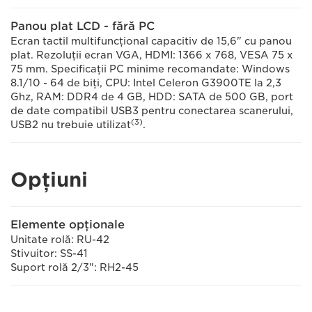
Panou plat LCD - fără PC
Ecran tactil multifuncţional capacitiv de 15,6" cu panou
plat. Rezoluţii ecran VGA, HDMI: 1366 x 768, VESA 75 x
75 mm. Specificaţii PC minime recomandate: Windows
8.1/10 - 64 de biţi, CPU: Intel Celeron G3900TE la 2,3
Ghz, RAM: DDR4 de 4 GB, HDD: SATA de 500 GB, port
de date compatibil USB3 pentru conectarea scanerului,
(3)
USB2 nu trebuie utilizat
.
Opţiuni
Elemente opţionale
Unitate rolă: RU-42
Stivuitor: SS-41
Suport rolă 2/3": RH2-45