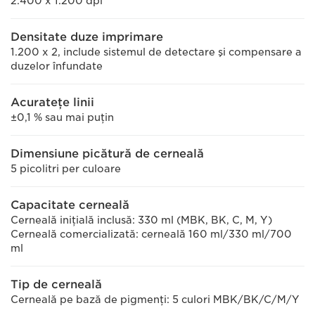
2.400 x 1.200 dpi
Densitate duze imprimare
1.200 x 2, include sistemul de detectare şi compensare a
duzelor înfundate
Acurateţe linii
±0,1 % sau mai puţin
Dimensiune picătură de cerneală
5 picolitri per culoare
Capacitate cerneală
Cerneală iniţială inclusă: 330 ml (MBK, BK, C, M, Y)
Cerneală comercializată: cerneală 160 ml/330 ml/700
ml
Tip de cerneală
Cerneală pe bază de pigmenţi: 5 culori MBK/BK/C/M/Y