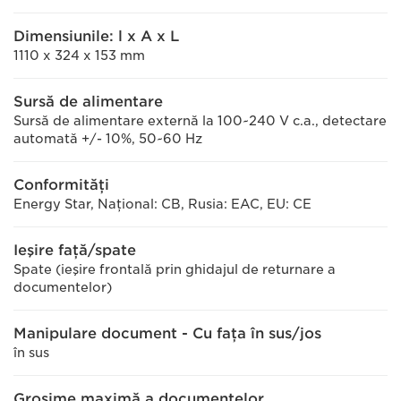
Dimensiunile: l x A x L
1110 x 324 x 153 mm
Sursă de alimentare
Sursă de alimentare externă la 100~240 V c.a., detectare
automată +/- 10%, 50~60 Hz
Conformităţi
Energy Star, Naţional: CB, Rusia: EAC, EU: CE
Ieşire faţă/spate
Spate (ieşire frontală prin ghidajul de returnare a
documentelor)
Manipulare document - Cu faţa în sus/jos
în sus
Grosime maximă a documentelor