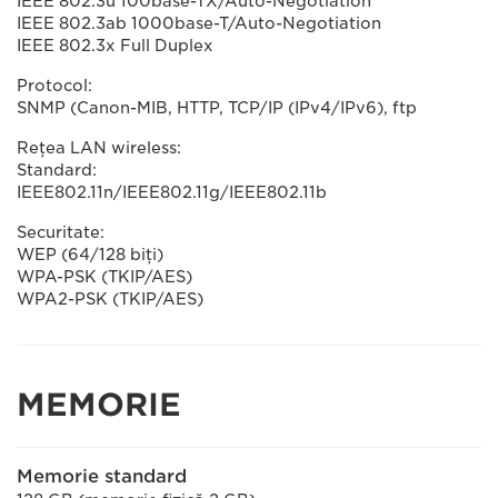
IEEE 802.3u 100base-TX/Auto-Negotiation
IEEE 802.3ab 1000base-T/Auto-Negotiation
IEEE 802.3x Full Duplex
Protocol:
SNMP (Canon-MIB, HTTP, TCP/IP (IPv4/IPv6), ftp
Reţea LAN wireless:
Standard:
IEEE802.11n/IEEE802.11g/IEEE802.11b
Securitate:
WEP (64/128 biţi)
WPA-PSK (TKIP/AES)
WPA2-PSK (TKIP/AES)
MEMORIE
Memorie standard