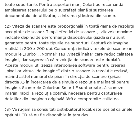
toate suporturile. Pentru suporturi mari, Colortrac recomandă
amplasarea scanerului pe o suprafaţă plană şi susţinerea
documentului de utilizator, la intrarea şi ieşirea din scaner.
(2) Viteza de scanare este proporţională în toată gama de rezoluţii
acceptate de scaner. Timpii efectivi de scanare şi vitezele maxime
indicate depind de performanţa dispozitivului gazdă şi nu sunt
garantate pentru toate tipurile de suporturi. Captură de imagine
realistă la 200 x 200 dpi. Concurenţa indică vitezele de scanare în
modurile „Turbo”, „Normal” sau „Viteză înaltă” care reduc calitatea
imaginii, dar sugerează că rezoluţia de scanare este dublată.
Aceste moduri utilizează interpolarea software pentru crearea
„pixelilor virtuali de imagine” dintr-o scanare la rezoluţie redusă,
mărind astfel numărul de pixeli în direcţia de scanare (şi/sau
direcţia X) în încercarea de a simula o rezoluţia mai înaltă pentru
imagine. Scanerele Colortrac SmartLF sunt create să scaneze
imagini rapid la rezoluţia optimă, necesară pentru capturarea
detaliilor din imaginea originală fără a compromite calitatea.
(3) Vă rugăm să consultaţi distribuitorul local, este posibil ca unele
opţiuni LCD să nu fie disponibile în ţara dvs.