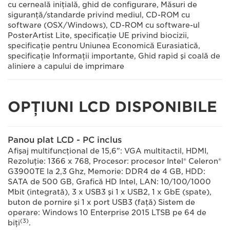
cu cerneală iniţială, ghid de configurare, Măsuri de
siguranţă/standarde privind mediul, CD-ROM cu
software (OSX/Windows), CD-ROM cu software-ul
PosterArtist Lite, specificaţie UE privind biocizii,
specificaţie pentru Uniunea Economică Eurasiatică,
specificaţie Informaţii importante, Ghid rapid şi coală de
aliniere a capului de imprimare
OPŢIUNI LCD DISPONIBILE
Panou plat LCD - PC inclus
Afişaj multifuncţional de 15,6": VGA multitactil, HDMI,
Rezoluţie: 1366 x 768, Procesor: procesor Intel® Celeron®
G3900TE la 2,3 Ghz, Memorie: DDR4 de 4 GB, HDD:
SATA de 500 GB, Grafică HD Intel, LAN: 10/100/1000
Mbit (integrată), 3 x USB3 şi 1 x USB2, 1 x GbE (spate),
buton de pornire şi 1 x port USB3 (faţă) Sistem de
operare: Windows 10 Enterprise 2015 LTSB pe 64 de
(3)
biţi
.