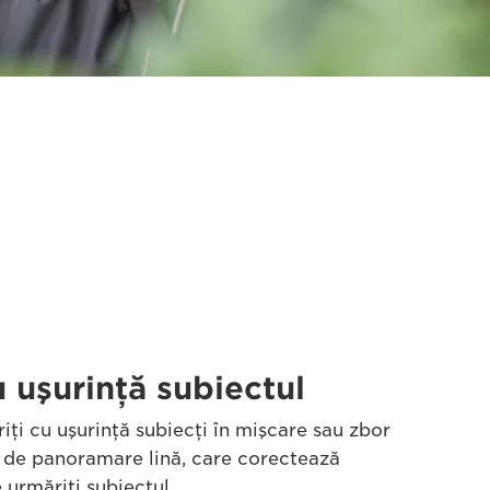
u uşurinţă subiectul
riţi cu uşurinţă subiecţi în mişcare sau zbor
i de panoramare lină, care corectează
 urmăriţi subiectul.