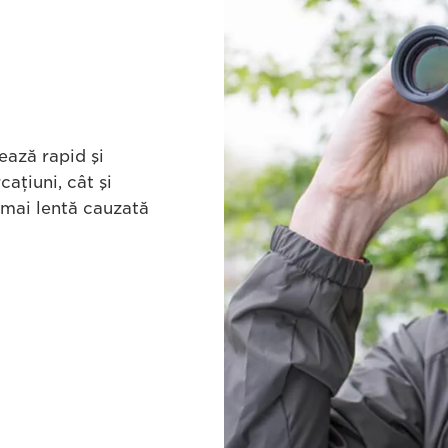
ează rapid şi
aţiuni, cât şi
 mai lentă cauzată