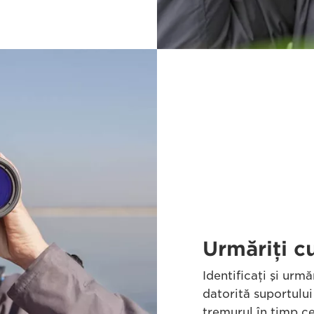
Urmăriţi c
Identificaţi şi urmă
datorită suportulu
tremurul în timp ce