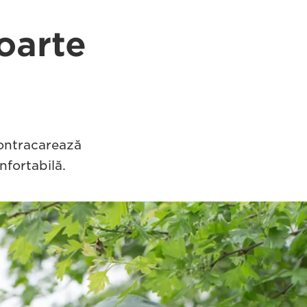
foarte
contracarează
nfortabilă.