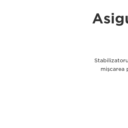
Asigu
Stabilizator
mişcarea p