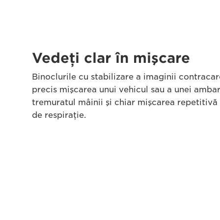
Vedeţi clar în mişcare
Binoclurile cu stabilizare a imaginii contracar
precis mişcarea unui vehicul sau a unei ambarc
tremuratul mâinii şi chiar mişcarea repetitivă
de respiraţie.