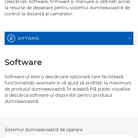
Descărcaţi software, firmware şi manuale şi obţineţi acces
la resurse de depanare pentru sistemul dumneavoastră de
control la distanţă al camerelor.
SOFTWARE
+
Software
Software-ul este o descărcare opţională care facilitează
funcţionalităţi avansate şi vă ajută să profitaţi la maximum
de produsul dumneavoastră. În această filă puteţi vizualiza
şi descărca software-ul disponibil pentru produsul
dumneavoastră.
Sistemul dumneavoastră de operare