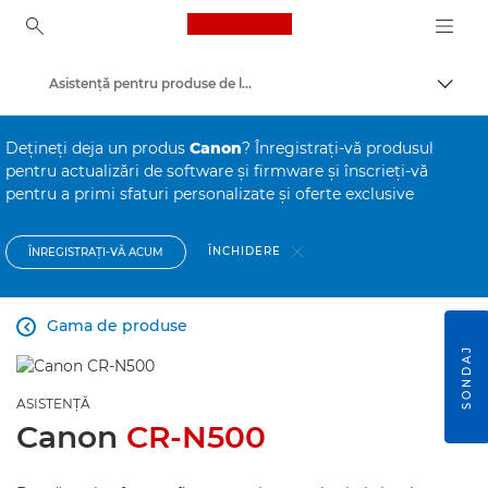
Canon Logo, back to ho
Asistenţă pentru produse de larg consum
Comut
Canon
Deţineţi deja un produs
Canon
? Înregistraţi-vă produsul
pentru actualizări de software şi firmware şi înscrieţi-vă
pentru a primi sfaturi personalizate şi oferte exclusive
ÎNCHIDERE
ÎNREGISTRAŢI-VĂ ACUM
Gama de produse

SONDAJ
ASISTENŢĂ
Canon
CR-N500