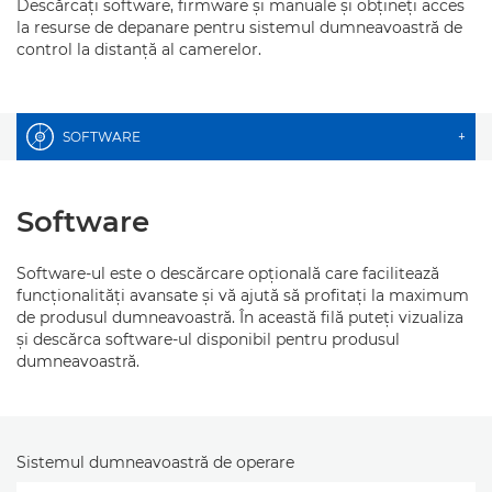
Descărcaţi software, firmware şi manuale şi obţineţi acces
la resurse de depanare pentru sistemul dumneavoastră de
control la distanţă al camerelor.
SOFTWARE
+
Software
Software-ul este o descărcare opţională care facilitează
funcţionalităţi avansate şi vă ajută să profitaţi la maximum
de produsul dumneavoastră. În această filă puteţi vizualiza
şi descărca software-ul disponibil pentru produsul
dumneavoastră.
Sistemul dumneavoastră de operare