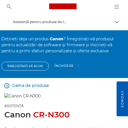
Canon Logo, back to ho
Asistenţă pentru produse de larg consum
Comut
Canon
Deţineţi deja un produs
Canon
? Înregistraţi-vă produsul
pentru actualizări de software şi firmware şi înscrieţi-vă
pentru a primi sfaturi personalizate şi oferte exclusive
ÎNCHIDERE
ÎNREGISTRAŢI-VĂ ACUM
Gama de produse

SONDAJ
ASISTENŢĂ
Canon
CR-N300