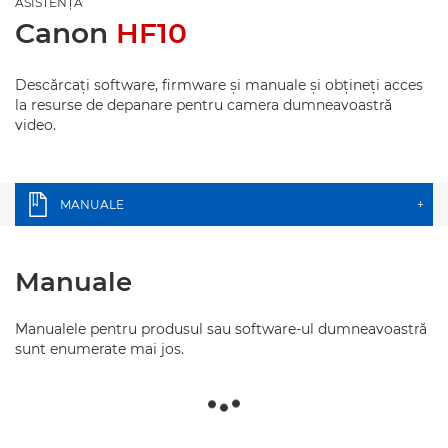
ASISTENŢĂ
Canon
HF10
Descărcaţi software, firmware şi manuale şi obţineţi acces
la resurse de depanare pentru camera dumneavoastră
video.
MANUALE
+
Manuale
Manualele pentru produsul sau software-ul dumneavoastră
sunt enumerate mai jos.