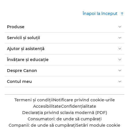
Înapoi la început
Produse
Servicii şi soluţii
Ajutor şi asistenţă
Învăţare şi educaţie
Despre Canon
Contul meu
Termeni şi condiţii
Notificare privind cookie-urile
Accesibilitate
Confidenţialitate
Declaraţia privind sclavia modernă (PDF)
Consumatori: de unde să cumpăraţi
Companii: de unde să cumpăraţi
Setări module cookie