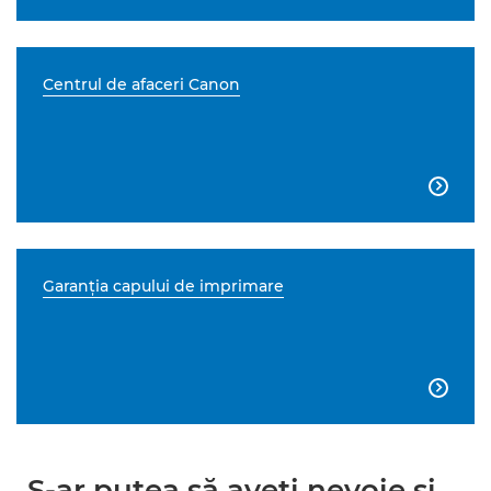
Centrul de afaceri Canon

Garanţia capului de imprimare

S-ar putea să aveţi nevoie şi