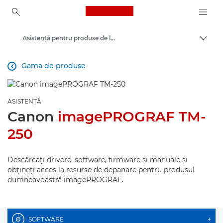
Canon Logo, back to ho
Asistenţă pentru produse de larg consum
Comut
Canon
Gama de produse

ASISTENŢĂ
Canon
imagePROGRAF TM-
250
Descărcaţi drivere, software, firmware şi manuale şi
obţineţi acces la resurse de depanare pentru produsul
dumneavoastră imagePROGRAF.
SOFTWARE
+