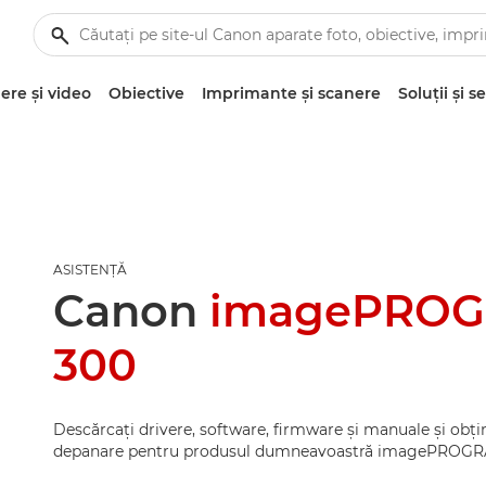
re şi video
Obiective
Imprimante şi scanere
Soluţii şi se
ASISTENŢĂ
Canon
imagePROG
300
Descărcaţi drivere, software, firmware şi manuale şi obţin
depanare pentru produsul dumneavoastră imagePROGR