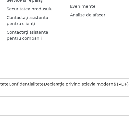
Service şi reparaţii
Evenimente
Securitatea produsului
Analize de afaceri
Contactaţi asistenţa
pentru clienţi
Contactaţi asistenţa
pentru companii
itate
Confidenţialitate
Declaraţia privind sclavia modernă (PDF)