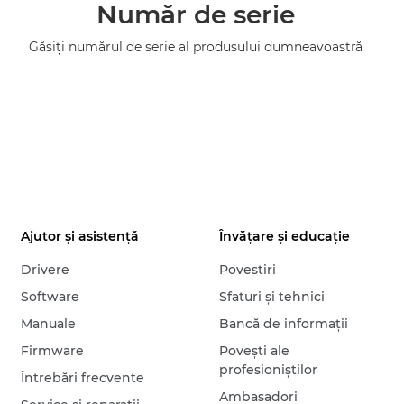
Număr de serie
Găsiţi numărul de serie al produsului dumneavoastră
Ajutor şi asistenţă
Învăţare şi educaţie
Drivere
Povestiri
Software
Sfaturi şi tehnici
Manuale
Bancă de informaţii
Firmware
Poveşti ale
profesioniştilor
Întrebări frecvente
Ambasadori