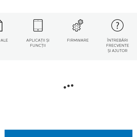
ALE
APLICAŢII ŞI
FIRMWARE
ÎNTREBĂRI
FUNCŢII
FRECVENTE
ŞI AJUTOR