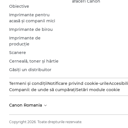
afaceri Canon
Obiective
Imprimante pentru
acasă şi companii mici
Imprimante de birou
Imprimante de
producţie
Scanere
Cerneală, toner şi hârtie
Găsiţi un distribuitor
Termeni şi condiţii
Notificare privind cookie-urile
Accesibil
Companii: de unde să cumpăraţi
Setări module cookie
Canon Romania
Copyright 2026. Toate drepturile rezervate.